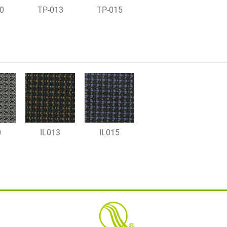
0
TP-013
TP-015
0
IL013
IL015