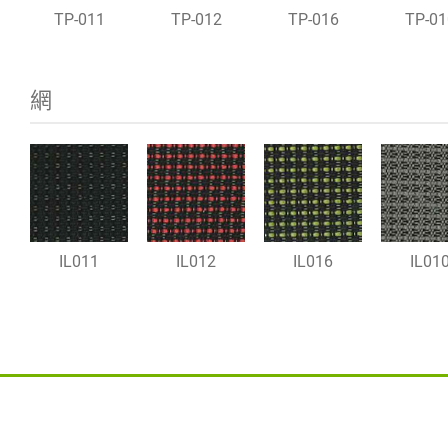
TP-011
TP-012
TP-016
TP-01
網
IL011
IL012
IL016
IL01