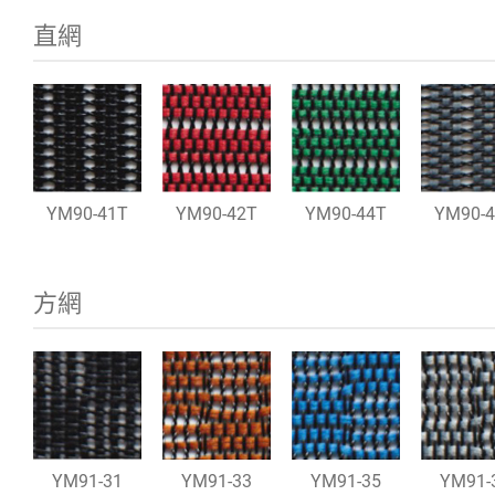
直網
YM90-41T
YM90-42T
YM90-44T
YM90-
方網
YM91-31
YM91-33
YM91-35
YM91-